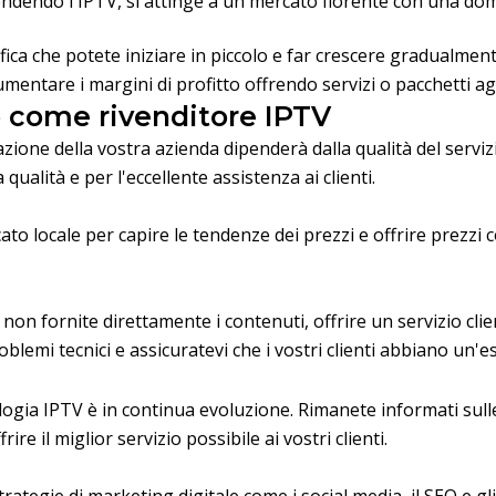
ivendendo l'IPTV, si attinge a un mercato fiorente con una do
gnifica che potete iniziare in piccolo e far crescere gradualmen
entare i margini di profitto offrendo servizi o pacchetti agg
o come rivenditore IPTV
zione della vostra azienda dipenderà dalla qualità del serviz
 qualità e per l'eccellente assistenza ai clienti.
ato locale per capire le tendenze dei prezzi e offrire prezzi 
non fornite direttamente i contenuti, offrire un servizio cl
problemi tecnici e assicuratevi che i vostri clienti abbiano un
ogia IPTV è in continua evoluzione. Rimanete informati sulle 
re il miglior servizio possibile ai vostri clienti.