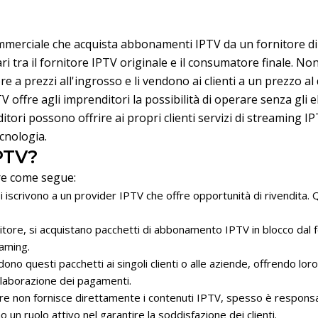
erciale che acquista abbonamenti IPTV da un fornitore di serv
i tra il fornitore IPTV originale e il consumatore finale. No
e a prezzi all'ingrosso e li vendono ai clienti a un prezzo al
V offre agli imprenditori la possibilità di operare senza gli e
itori possono offrire ai propri clienti servizi di streaming IP
ecnologia.
IPTV?
ere come segue:
si iscrivono a un provider IPTV che offre opportunità di rivendita. Q
tore, si acquistano pacchetti di abbonamento IPTV in blocco dal fo
eaming.
dono questi pacchetti ai singoli clienti o alle aziende, offrendo loro
'elaborazione dei pagamenti.
re non fornisce direttamente i contenuti IPTV, spesso è responsabil
 un ruolo attivo nel garantire la soddisfazione dei clienti.