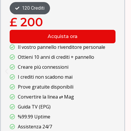
240 Crediti
£ 400
Acquista ora
67000+ VOD
Ottieni 30 anni di crediti + panel
Alta qualità video
Tutti i dispositivi
Guida TV (EPG)
Aggiornamenti gratuiti
Antigelo
99% Tempo di attività del server
Assistenza 24/7