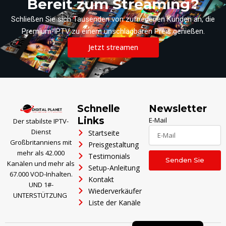
Bereit zum Streaming?
Schließen Sie sich Tausenden von zufriedenen Kunden an, die
Premium-IPTV zu einem unschlagbaren Preis genießen.
Jetzt streamen
Polski
Ελληνικά
Schnelle
Newsletter
Português
Links
E-Mail
Der stabilste IPTV-
Dienst
Startseite
العربية
Großbritanniens mit
Preisgestaltung
Italiano
mehr als 42.000
Testimonials
Senden Sie
Kanälen und mehr als
Setup-Anleitung
Türkçe
67.000 VOD-Inhalten.
Kontakt
UND 1#-
Français
Wiederverkäufer
UNTERSTÜTZUNG
Español
Liste der Kanäle
English (UK)