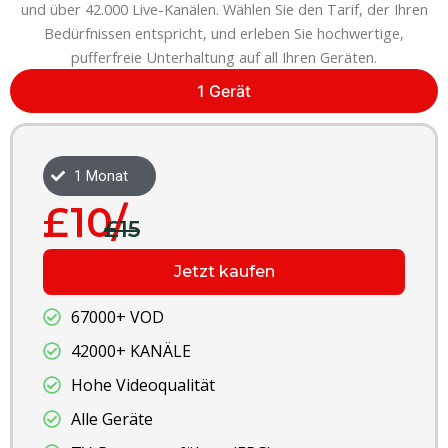
und über 42.000 Live-Kanälen. Wählen Sie den Tarif, der Ihren
Bedürfnissen entspricht, und erleben Sie hochwertige,
pufferfreie Unterhaltung auf all Ihren Geräten.
1 Gerät
3 Monate
£20/
£30
en
Jetzt kau
67000+ VOD
42000+ KANÄLE
Hohe Videoqualität
Alle Geräte
TV-Programmführer (E