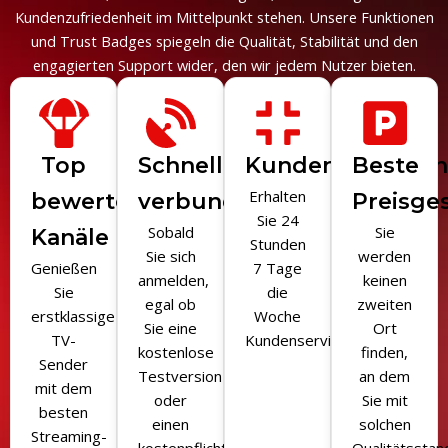
Kundenzufriedenheit im Mittelpunkt stehen. Unsere Funktionen
und Trust Badges spiegeln die Qualität, Stabilität und den
engagierten Support wider, den wir jedem Nutzer bieten.
Top
Schnell
Kundenbetreuu
Beste
Erhalten
bewertete
verbunden
Preisge
Sie 24
Sobald
Sie
Kanäle
Stunden
Sie sich
werden
Genießen
7 Tage
anmelden,
keinen
Sie
die
egal ob
zweiten
erstklassige
Woche
Sie eine
Ort
TV-
Kundenservice
kostenlose
finden,
Sender
Testversion
an dem
mit dem
oder
Sie mit
besten
einen
solchen
Streaming-