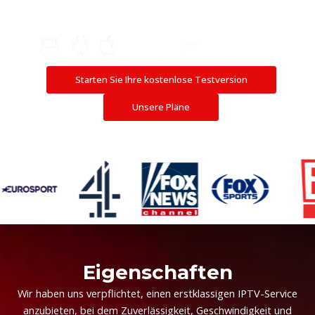
Pay-as-you-go schon ab 9,99 £ – ganz ohne Vertragsbindung und
ohne automatische Abrechnung
Starten Sie Ihre kostenlose Testversion
Unsere Pläne
Eigenschaften
Wir haben uns verpflichtet, einen erstklassigen IPTV-Service
anzubieten, bei dem Zuverlässigkeit, Geschwindigkeit und