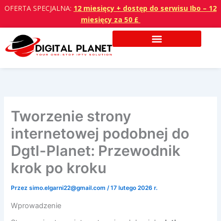
Przejdź
OFERTA SPECJALNA:
12 miesięcy + dostęp do serwisu Ibo – 12
do
miesięcy za 50 £
treści
Tworzenie strony
internetowej podobnej do
Dgtl-Planet: Przewodnik
krok po kroku
Przez
simo.elgarni22@gmail.com
/
17 lutego 2026 r.
Wprowadzenie