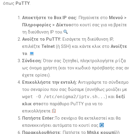
όπως
PuTTY
.
Αποκτήστε το Box IP σας:
Πηγαίνετε στο
Μενού >
Πληροφορίες > Δίκτυο
στο κουτί σας για να βρείτε
τη διεύθυνση IP του.
Ανοίξτε το PuTTY:
Εισάγετε τη διεύθυνση IP,
επιλέξτε
Telnet
(ή SSH) και κάντε κλικ στο
Ανοίξτε
το
.
Σύνδεση:
Όταν σας ζητηθεί, πληκτρολογήστε
ρίζα
ως όνομα χρήστη (και τον κωδικό πρόσβασής σας αν
έχετε ορίσει).
Επικολλήστε την εντολή:
Αντιγράψτε το σύνδεσμο
του σεναρίου που σας δώσαμε (συνήθως μοιάζει με
wget -O /etc/enigma2/iptv.sh...
) και
δεξί
κλικ στο
στο παράθυρο PuTTY για να το
επικολλήσετε.
Πατήστε Enter:
Το σενάριο θα εκτελεστεί και θα
επανεκκινήσει αυτόματα το κουτί σας.
Παρακολουθήστε:
Πατήστε το
Μπλε κουμπί
(ή