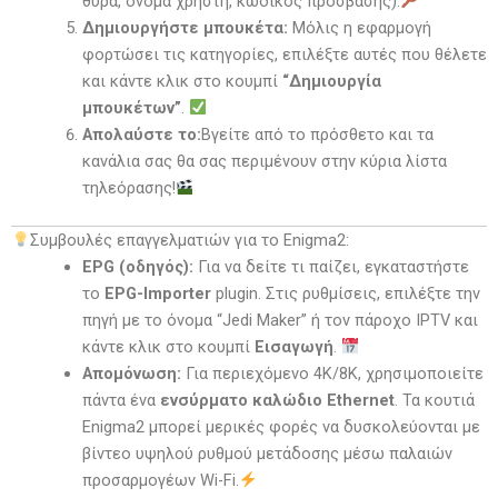
θύρα, όνομα χρήστη, κωδικός πρόσβασης).
Δημιουργήστε μπουκέτα:
Μόλις η εφαρμογή
φορτώσει τις κατηγορίες, επιλέξτε αυτές που θέλετε
και κάντε κλικ στο κουμπί
“Δημιουργία
μπουκέτων”
.
Απολαύστε το:
Βγείτε από το πρόσθετο και τα
κανάλια σας θα σας περιμένουν στην κύρια λίστα
τηλεόρασης!
Συμβουλές επαγγελματιών για το Enigma2:
EPG (οδηγός):
Για να δείτε τι παίζει, εγκαταστήστε
το
EPG-Importer
plugin. Στις ρυθμίσεις, επιλέξτε την
πηγή με το όνομα “Jedi Maker” ή τον πάροχο IPTV και
κάντε κλικ στο κουμπί
Εισαγωγή
.
Απομόνωση:
Για περιεχόμενο 4K/8K, χρησιμοποιείτε
πάντα ένα
ενσύρματο καλώδιο Ethernet
. Τα κουτιά
Enigma2 μπορεί μερικές φορές να δυσκολεύονται με
βίντεο υψηλού ρυθμού μετάδοσης μέσω παλαιών
προσαρμογέων Wi-Fi.