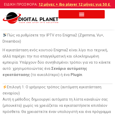
Μετάβαση
ΕΙΔΙΚΗ ΠΡΟΣΦΟΡΑ:
12 μήνες + Ibo player 12 μήνες για 50 £
στο
περιεχόμενο
Πώς να ρυθμίσετε την IPTV στο Enigma2 (Zgemma, Vu+,
Dreambox)
Η εγκατάσταση ενός κουτιού Enigma2 είναι λίγο πιο τεχνική,
αλλά παρέχει την πιο επαγγελματική και ολοκληρωμένη
εμπειρία. Υπάρχουν δύο συνηθισμένοι τρόποι για να το κάνετε
αυτό: χρησιμοποιώντας ένα
Σενάριο αυτόματης
εγκατάστασης
(το ευκολότερο) ή ένα
Plugin
.
Επιλογή 1: Ο γρήγορος τρόπος (αυτόματη εγκατάσταση
σεναρίου)
Αυτή η μέθοδος δημιουργεί αυτόματα τη λίστα καναλιών σας
(μπουκέτα) χωρίς να χρειάζεται να εγκαταστήσετε επιπλέον
πρόσθετα. Θα χρειαστείτε έναν υπολογιστή και ένα πρόγραμμα