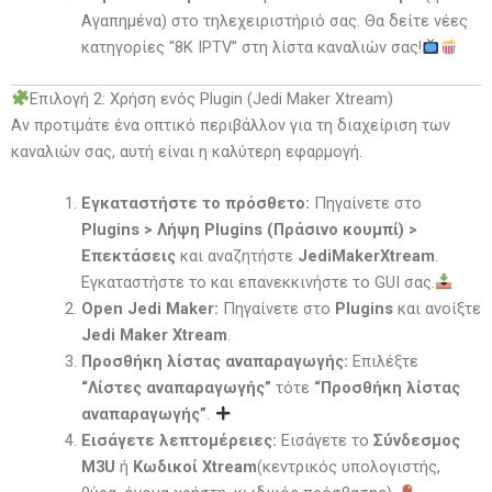
Αγαπημένα) στο τηλεχειριστήριό σας. Θα δείτε νέες
κατηγορίες “8K IPTV” στη λίστα καναλιών σας!
Επιλογή 2: Χρήση ενός Plugin (Jedi Maker Xtream)
Αν προτιμάτε ένα οπτικό περιβάλλον για τη διαχείριση των
καναλιών σας, αυτή είναι η καλύτερη εφαρμογή.
Εγκαταστήστε το πρόσθετο:
Πηγαίνετε στο
Plugins > Λήψη Plugins (Πράσινο κουμπί) >
Επεκτάσεις
και αναζητήστε
JediMakerXtream
.
Εγκαταστήστε το και επανεκκινήστε το GUI σας.
Open Jedi Maker:
Πηγαίνετε στο
Plugins
και ανοίξτε
Jedi Maker Xtream
.
Προσθήκη λίστας αναπαραγωγής:
Επιλέξτε
“Λίστες αναπαραγωγής”
τότε
“Προσθήκη λίστας
αναπαραγωγής”
.
Εισάγετε λεπτομέρειες:
Εισάγετε το
Σύνδεσμος
M3U
ή
Κωδικοί Xtream
(κεντρικός υπολογιστής,