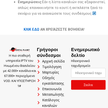
Ενημερώσεις:
Εάν η λίστα καναλιών σας εξαφανιστεί,
απλώς επανεκκινήστε το κουτί ή εκτελέστε ξανά το
σενάριο για να ανανεώσετε τους συνδέσμους.
ΚΛΙΚ ΕΔΩ
ΑΝ ΧΡΕΙΆΖΕΣΤΕ ΒΟΉΘΕΙΑ!
Polski
Γρήγοροι
Ενημερωτικό
σύνδεσμοι
δελτίο
Português
Η πιο σταθερή
υπηρεσία IPTV του
Ηλεκτρονικό
Αρχική σελίδα
العربية
ταχυδρομείο
Ηνωμένου Βασιλείου
Τιμολόγηση
με 42.000+ κανάλια και
Italiano
Μαρτυρίες
67.000+ περιεχόμενο
Οδηγός
Türkçe
VOD. ΚΑΙ ΥΠΟΣΤΉΡΙΞΗ
εγκατάστασης
Στείλτε
1#
Deutsch
Επικοινωνία
Μεταπωλητής
Français
Κατάλογος
Español
καναλιών